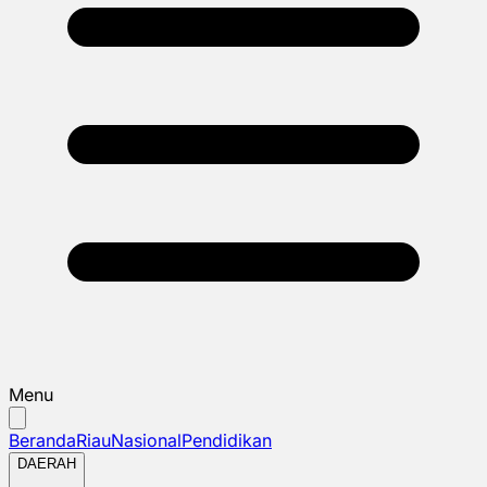
Menu
Beranda
Riau
Nasional
Pendidikan
DAERAH