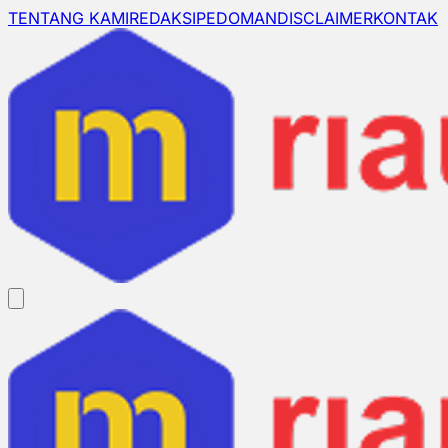
TENTANG KAMI
REDAKSI
PEDOMAN
DISCLAIMER
KONTAK