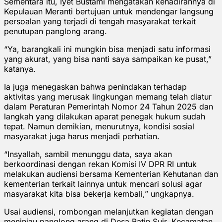
Sementara itu, Iyet Bustami mengatakan kehadirannya di
Kepulauan Meranti bertujuan untuk mendengar langsung
persoalan yang terjadi di tengah masyarakat terkait
penutupan panglong arang.
“Ya, barangkali ini mungkin bisa menjadi satu informasi
yang akurat, yang bisa nanti saya sampaikan ke pusat,”
katanya.
Ia juga menegaskan bahwa penindakan terhadap
aktivitas yang merusak lingkungan memang telah diatur
dalam Peraturan Pemerintah Nomor 24 Tahun 2025 dan
langkah yang dilakukan aparat penegak hukum sudah
tepat. Namun demikian, menurutnya, kondisi sosial
masyarakat juga harus menjadi perhatian.
“Insyallah, sambil menunggu data, saya akan
berkoordinasi dengan rekan Komisi IV DPR RI untuk
melakukan audiensi bersama Kementerian Kehutanan dan
kementerian terkait lainnya untuk mencari solusi agar
masyarakat kita bisa bekerja kembali,” ungkapnya.
Usai audiensi, rombongan melanjutkan kegiatan dengan
meninjau panglong arang di Desa Batin Suir, Kecamatan