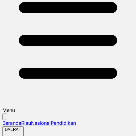
Menu
Beranda
Riau
Nasional
Pendidikan
DAERAH