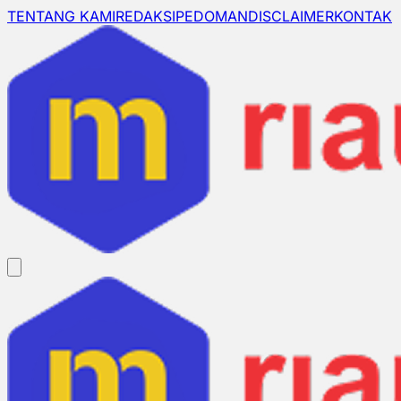
TENTANG KAMI
REDAKSI
PEDOMAN
DISCLAIMER
KONTAK