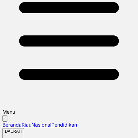
Menu
Beranda
Riau
Nasional
Pendidikan
DAERAH