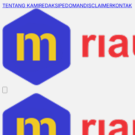
TENTANG KAMI
REDAKSI
PEDOMAN
DISCLAIMER
KONTAK