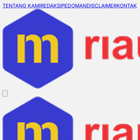
TENTANG KAMI
REDAKSI
PEDOMAN
DISCLAIMER
KONTAK