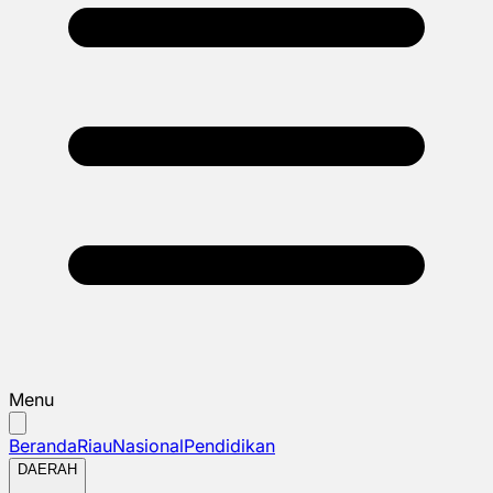
Menu
Beranda
Riau
Nasional
Pendidikan
DAERAH