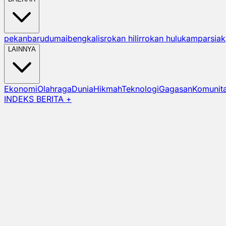
pekanbaru
dumai
bengkalis
rokan hilir
rokan hulu
kampar
siak
LAINNYA
Ekonomi
Olahraga
Dunia
Hikmah
Teknologi
Gagasan
Komunit
INDEKS BERITA +