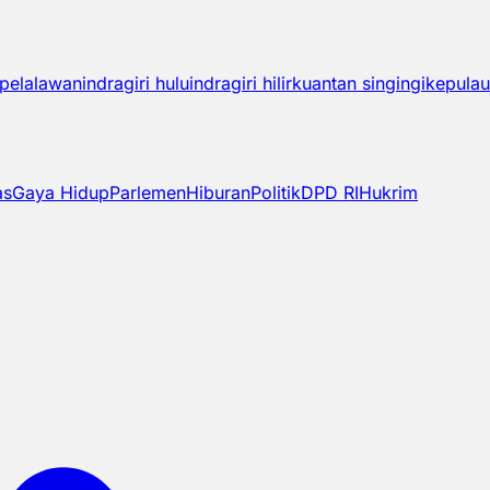
pelalawan
indragiri hulu
indragiri hilir
kuantan singingi
kepulau
as
Gaya Hidup
Parlemen
Hiburan
Politik
DPD RI
Hukrim