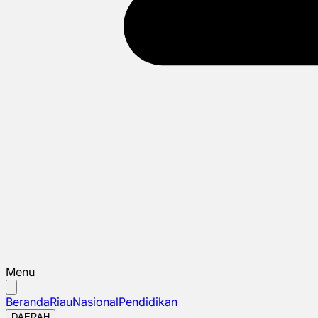
Menu
Beranda
Riau
Nasional
Pendidikan
DAERAH