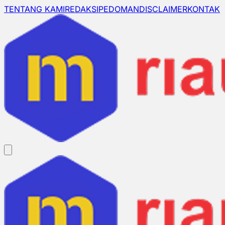
TENTANG KAMI
REDAKSI
PEDOMAN
DISCLAIMER
KONTAK