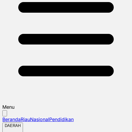
Menu
Beranda
Riau
Nasional
Pendidikan
DAERAH