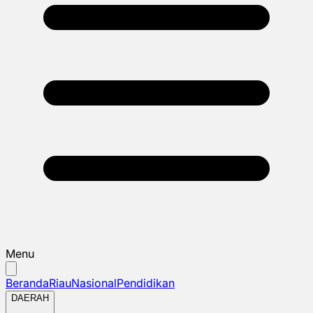
Menu
Beranda
Riau
Nasional
Pendidikan
DAERAH