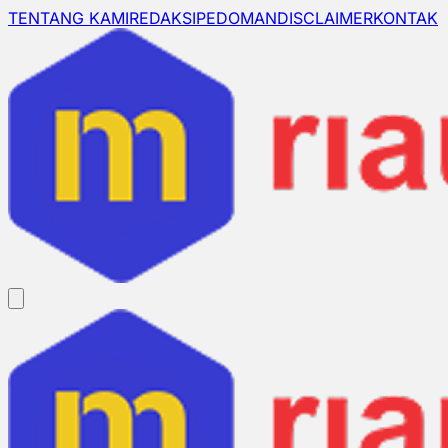
TENTANG KAMI
REDAKSI
PEDOMAN
DISCLAIMER
KONTAK