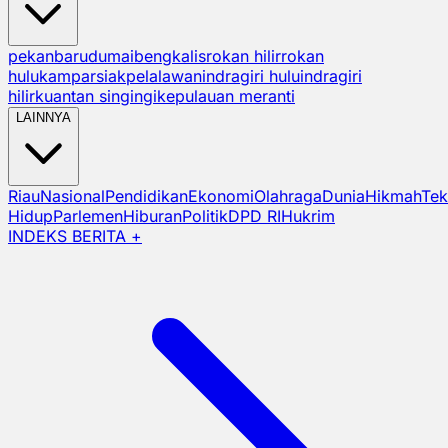
pekanbaru
dumai
bengkalis
rokan hilir
rokan
hulu
kampar
siak
pelalawan
indragiri hulu
indragiri
hilir
kuantan singingi
kepulauan meranti
LAINNYA
Riau
Nasional
Pendidikan
Ekonomi
Olahraga
Dunia
Hikmah
Tek
Hidup
Parlemen
Hiburan
Politik
DPD RI
Hukrim
INDEKS BERITA +