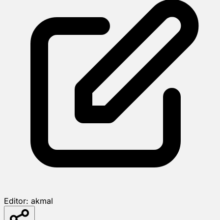
Editor:
akmal