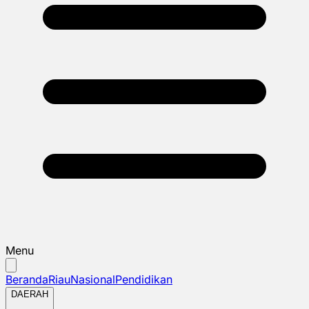
Menu
Beranda
Riau
Nasional
Pendidikan
DAERAH