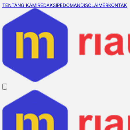
TENTANG KAMI
REDAKSI
PEDOMAN
DISCLAIMER
KONTAK