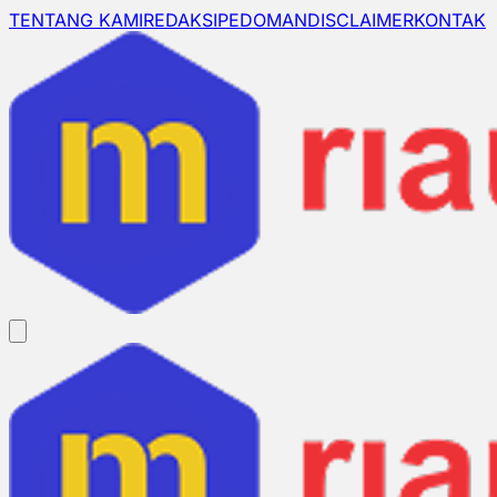
TENTANG KAMI
REDAKSI
PEDOMAN
DISCLAIMER
KONTAK