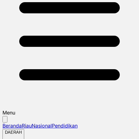
Menu
Beranda
Riau
Nasional
Pendidikan
DAERAH