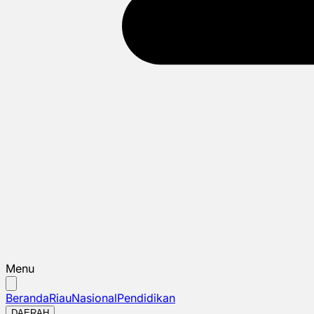
Menu
Beranda
Riau
Nasional
Pendidikan
DAERAH