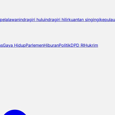
pelalawan
indragiri hulu
indragiri hilir
kuantan singingi
kepulau
as
Gaya Hidup
Parlemen
Hiburan
Politik
DPD RI
Hukrim