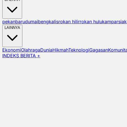
pekanbaru
dumai
bengkalis
rokan hilir
rokan hulu
kampar
siak
LAINNYA
Ekonomi
Olahraga
Dunia
Hikmah
Teknologi
Gagasan
Komunit
INDEKS BERITA +