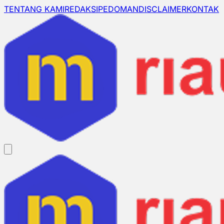
TENTANG KAMI
REDAKSI
PEDOMAN
DISCLAIMER
KONTAK