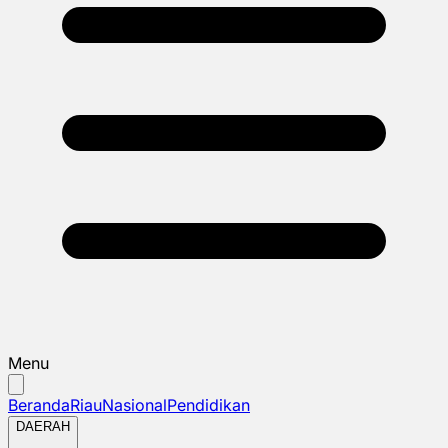
Menu
Beranda
Riau
Nasional
Pendidikan
DAERAH