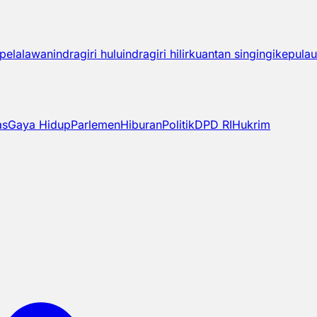
pelalawan
indragiri hulu
indragiri hilir
kuantan singingi
kepulau
as
Gaya Hidup
Parlemen
Hiburan
Politik
DPD RI
Hukrim