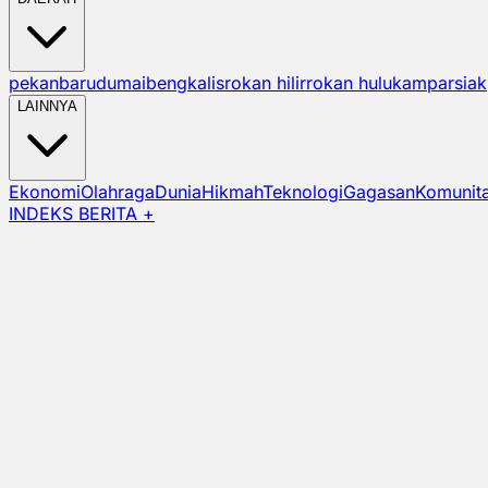
pekanbaru
dumai
bengkalis
rokan hilir
rokan hulu
kampar
siak
LAINNYA
Ekonomi
Olahraga
Dunia
Hikmah
Teknologi
Gagasan
Komunit
INDEKS BERITA +