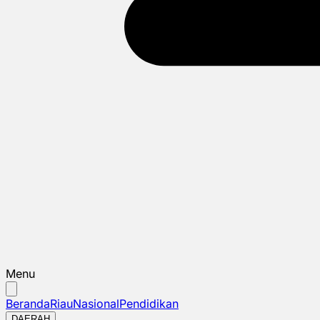
Menu
Beranda
Riau
Nasional
Pendidikan
DAERAH