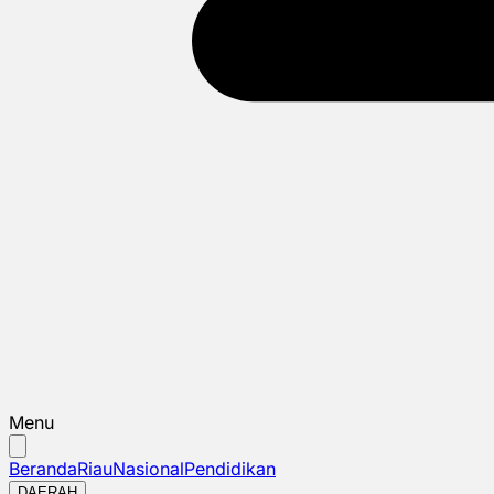
Menu
Beranda
Riau
Nasional
Pendidikan
DAERAH