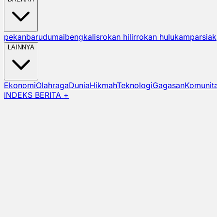
pekanbaru
dumai
bengkalis
rokan hilir
rokan hulu
kampar
siak
LAINNYA
Ekonomi
Olahraga
Dunia
Hikmah
Teknologi
Gagasan
Komunit
INDEKS BERITA +