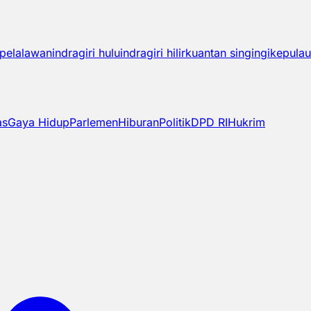
pelalawan
indragiri hulu
indragiri hilir
kuantan singingi
kepulau
as
Gaya Hidup
Parlemen
Hiburan
Politik
DPD RI
Hukrim