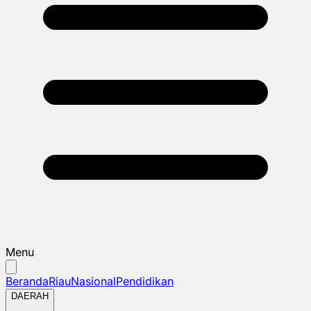
Menu
Beranda
Riau
Nasional
Pendidikan
DAERAH