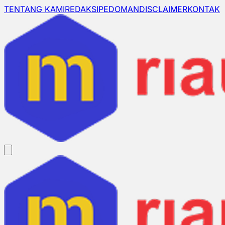
TENTANG KAMI
REDAKSI
PEDOMAN
DISCLAIMER
KONTAK