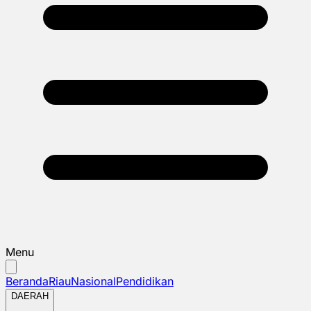
Menu
Beranda
Riau
Nasional
Pendidikan
DAERAH