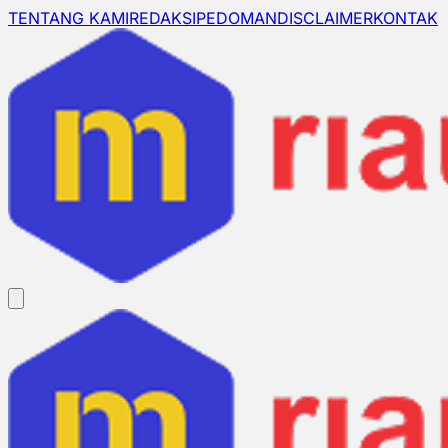
TENTANG KAMI
REDAKSI
PEDOMAN
DISCLAIMER
KONTAK