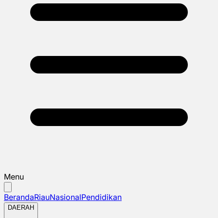
Menu
Beranda
Riau
Nasional
Pendidikan
DAERAH