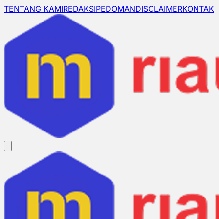
TENTANG KAMI
REDAKSI
PEDOMAN
DISCLAIMER
KONTAK