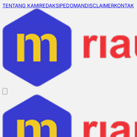
TENTANG KAMI
REDAKSI
PEDOMAN
DISCLAIMER
KONTAK