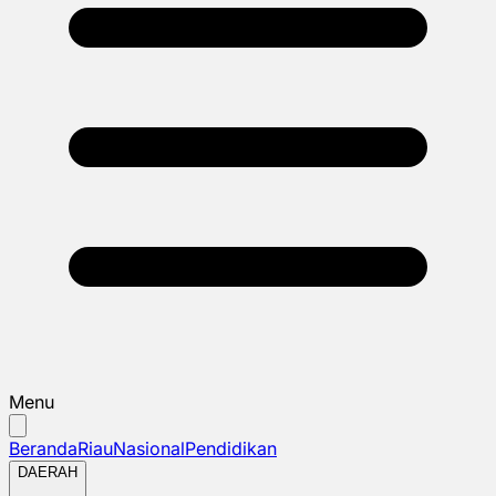
Menu
Beranda
Riau
Nasional
Pendidikan
DAERAH