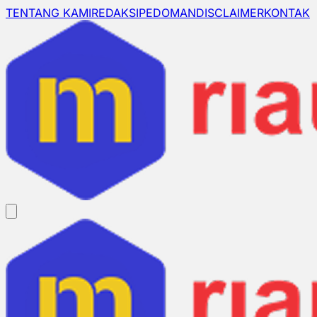
TENTANG KAMI
REDAKSI
PEDOMAN
DISCLAIMER
KONTAK