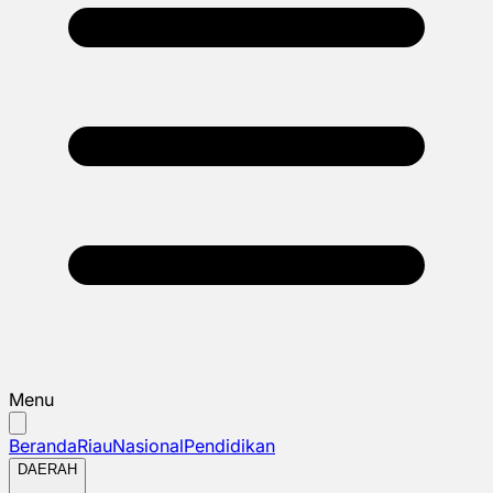
Menu
Beranda
Riau
Nasional
Pendidikan
DAERAH