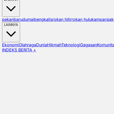
pekanbaru
dumai
bengkalis
rokan hilir
rokan hulu
kampar
siak
LAINNYA
Ekonomi
Olahraga
Dunia
Hikmah
Teknologi
Gagasan
Komunit
INDEKS BERITA +