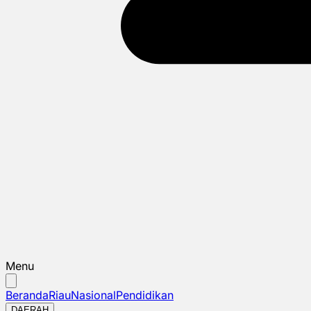
Menu
Beranda
Riau
Nasional
Pendidikan
DAERAH