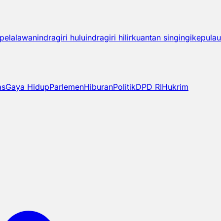
pelalawan
indragiri hulu
indragiri hilir
kuantan singingi
kepulau
as
Gaya Hidup
Parlemen
Hiburan
Politik
DPD RI
Hukrim