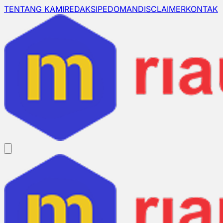
TENTANG KAMI
REDAKSI
PEDOMAN
DISCLAIMER
KONTAK