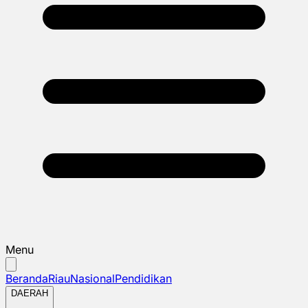
Menu
Beranda
Riau
Nasional
Pendidikan
DAERAH