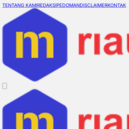
TENTANG KAMI
REDAKSI
PEDOMAN
DISCLAIMER
KONTAK