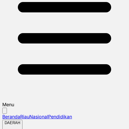
Menu
Beranda
Riau
Nasional
Pendidikan
DAERAH