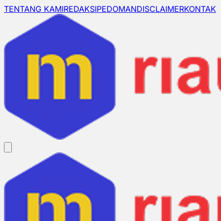
TENTANG KAMI
REDAKSI
PEDOMAN
DISCLAIMER
KONTAK