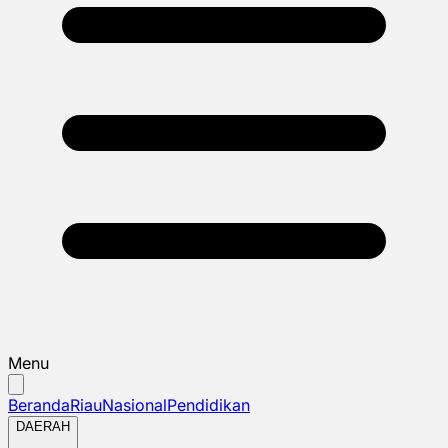
Menu
Beranda
Riau
Nasional
Pendidikan
DAERAH