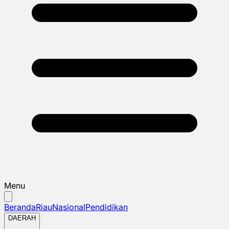
Menu
Beranda
Riau
Nasional
Pendidikan
DAERAH