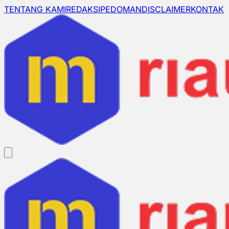
TENTANG KAMI
REDAKSI
PEDOMAN
DISCLAIMER
KONTAK