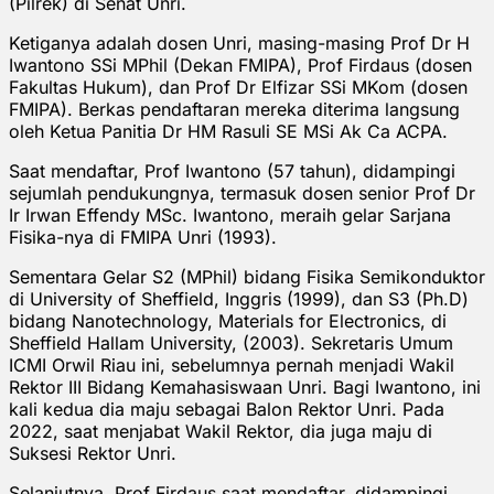
(Pilrek) di Senat Unri.
Ketiganya adalah dosen Unri, masing-masing Prof Dr H
Iwantono SSi MPhil (Dekan FMIPA), Prof Firdaus (dosen
Fakultas Hukum), dan Prof Dr Elfizar SSi MKom (dosen
FMIPA). Berkas pendaftaran mereka diterima langsung
oleh Ketua Panitia Dr HM Rasuli SE MSi Ak Ca ACPA.
Saat mendaftar, Prof Iwantono (57 tahun), didampingi
sejumlah pendukungnya, termasuk dosen senior Prof Dr
Ir Irwan Effendy MSc. Iwantono, meraih gelar Sarjana
Fisika-nya di FMIPA Unri (1993).
Sementara Gelar S2 (MPhil) bidang Fisika Semikonduktor
di University of Sheffield, Inggris (1999), dan S3 (Ph.D)
bidang Nanotechnology, Materials for Electronics, di
Sheffield Hallam University, (2003). Sekretaris Umum
ICMI Orwil Riau ini, sebelumnya pernah menjadi Wakil
Rektor III Bidang Kemahasiswaan Unri. Bagi Iwantono, ini
kali kedua dia maju sebagai Balon Rektor Unri. Pada
2022, saat menjabat Wakil Rektor, dia juga maju di
Suksesi Rektor Unri.
Selanjutnya, Prof Firdaus saat mendaftar, didampingi