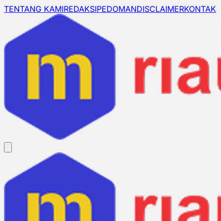
TENTANG KAMI
REDAKSI
PEDOMAN
DISCLAIMER
KONTAK