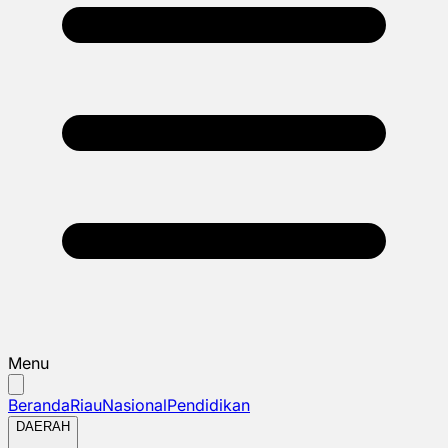
Menu
Beranda
Riau
Nasional
Pendidikan
DAERAH