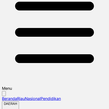
Menu
Beranda
Riau
Nasional
Pendidikan
DAERAH