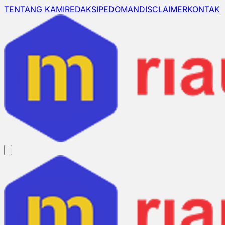
TENTANG KAMI
REDAKSI
PEDOMAN
DISCLAIMER
KONTAK