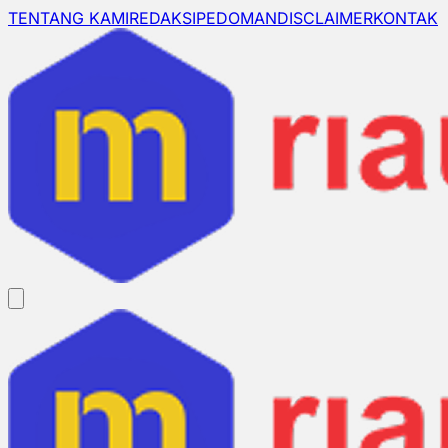
TENTANG KAMI
REDAKSI
PEDOMAN
DISCLAIMER
KONTAK