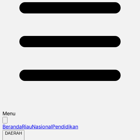
Menu
Beranda
Riau
Nasional
Pendidikan
DAERAH