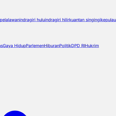
pelalawan
indragiri hulu
indragiri hilir
kuantan singingi
kepulau
as
Gaya Hidup
Parlemen
Hiburan
Politik
DPD RI
Hukrim