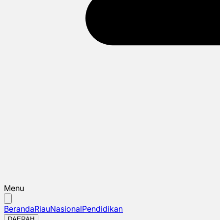
Menu
Beranda
Riau
Nasional
Pendidikan
DAERAH