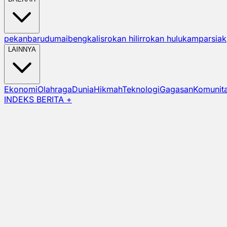
pekanbaru
dumai
bengkalis
rokan hilir
rokan hulu
kampar
siak
LAINNYA
Ekonomi
Olahraga
Dunia
Hikmah
Teknologi
Gagasan
Komunit
INDEKS BERITA +