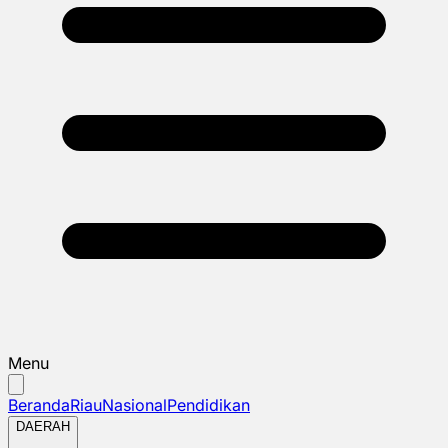
Menu
Beranda
Riau
Nasional
Pendidikan
DAERAH