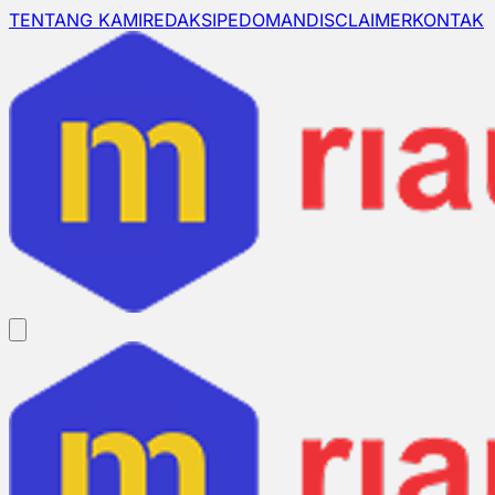
TENTANG KAMI
REDAKSI
PEDOMAN
DISCLAIMER
KONTAK