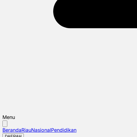
Menu
Beranda
Riau
Nasional
Pendidikan
DAERAH