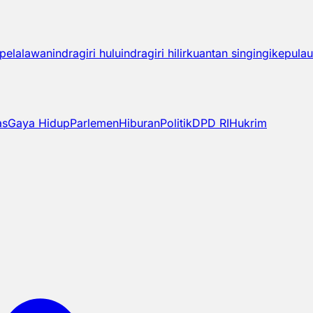
pelalawan
indragiri hulu
indragiri hilir
kuantan singingi
kepulau
as
Gaya Hidup
Parlemen
Hiburan
Politik
DPD RI
Hukrim