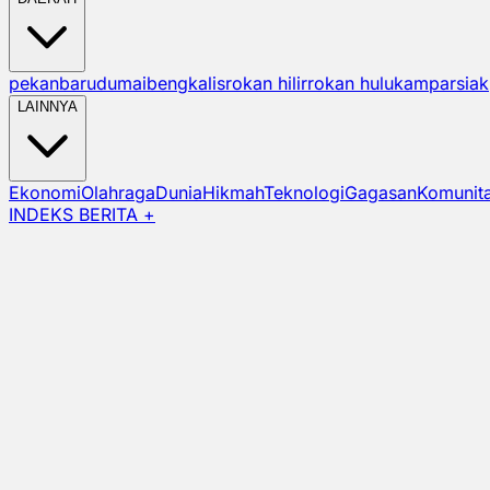
pekanbaru
dumai
bengkalis
rokan hilir
rokan hulu
kampar
siak
LAINNYA
Ekonomi
Olahraga
Dunia
Hikmah
Teknologi
Gagasan
Komunit
INDEKS BERITA +