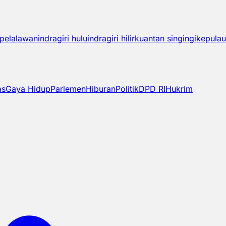
pelalawan
indragiri hulu
indragiri hilir
kuantan singingi
kepulau
as
Gaya Hidup
Parlemen
Hiburan
Politik
DPD RI
Hukrim