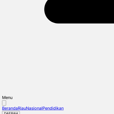
Menu
Beranda
Riau
Nasional
Pendidikan
DAERAH