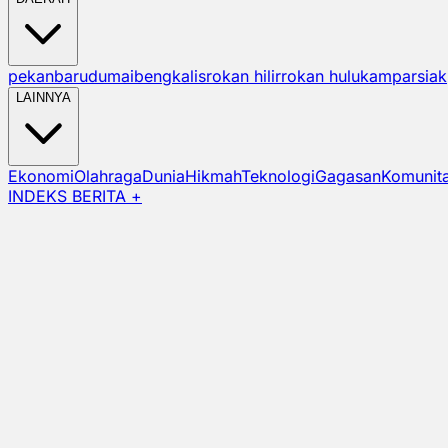
pekanbaru
dumai
bengkalis
rokan hilir
rokan hulu
kampar
siak
LAINNYA
Ekonomi
Olahraga
Dunia
Hikmah
Teknologi
Gagasan
Komunit
INDEKS BERITA +