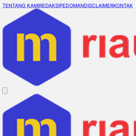
TENTANG KAMI
REDAKSI
PEDOMAN
DISCLAIMER
KONTAK