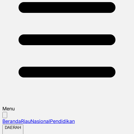
Menu
Beranda
Riau
Nasional
Pendidikan
DAERAH