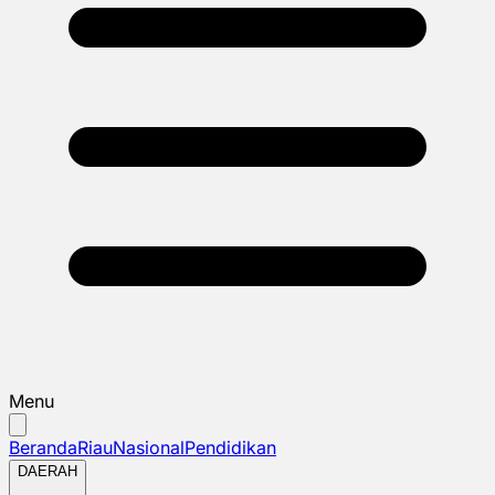
Menu
Beranda
Riau
Nasional
Pendidikan
DAERAH