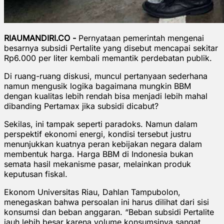
RIAUMANDIRI.CO -
Pernyataan pemerintah mengenai
besarnya subsidi Pertalite yang disebut mencapai sekitar
Rp6.000 per liter kembali memantik perdebatan publik.
Di ruang-ruang diskusi, muncul pertanyaan sederhana
namun mengusik logika bagaimana mungkin BBM
dengan kualitas lebih rendah bisa menjadi lebih mahal
dibanding Pertamax jika subsidi dicabut?
Sekilas, ini tampak seperti paradoks. Namun dalam
perspektif ekonomi energi, kondisi tersebut justru
menunjukkan kuatnya peran kebijakan negara dalam
membentuk harga. Harga BBM di Indonesia bukan
semata hasil mekanisme pasar, melainkan produk
keputusan fiskal.
Ekonom Universitas Riau, Dahlan Tampubolon,
menegaskan bahwa persoalan ini harus dilihat dari sisi
konsumsi dan beban anggaran. “Beban subsidi Pertalite
jauh lebih besar karena volume konsumsinya sangat