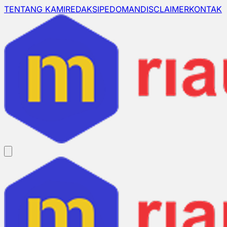
TENTANG KAMI
REDAKSI
PEDOMAN
DISCLAIMER
KONTAK