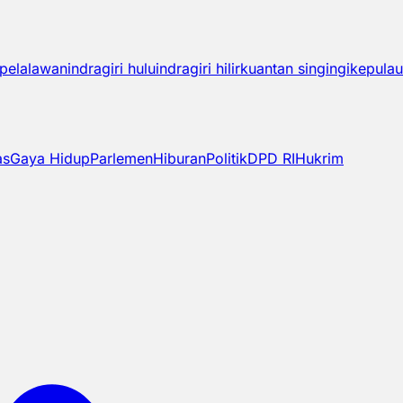
pelalawan
indragiri hulu
indragiri hilir
kuantan singingi
kepulau
as
Gaya Hidup
Parlemen
Hiburan
Politik
DPD RI
Hukrim