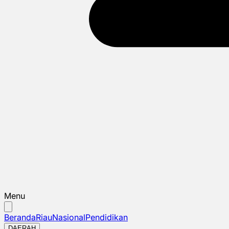
Menu
Beranda
Riau
Nasional
Pendidikan
DAERAH