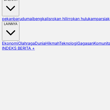
pekanbaru
dumai
bengkalis
rokan hilir
rokan hulu
kampar
siak
LAINNYA
Ekonomi
Olahraga
Dunia
Hikmah
Teknologi
Gagasan
Komunit
INDEKS BERITA +