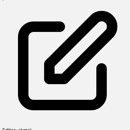
Editor:
akmal