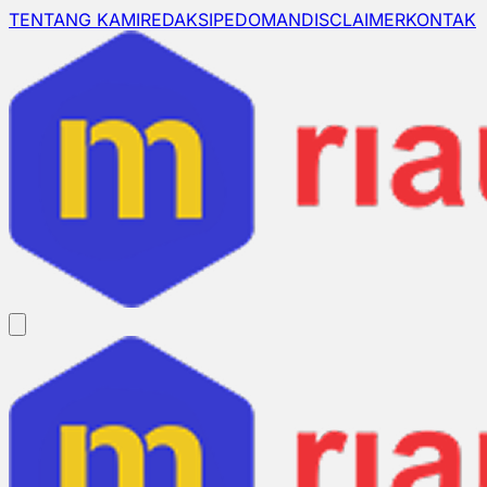
TENTANG KAMI
REDAKSI
PEDOMAN
DISCLAIMER
KONTAK