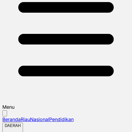
Menu
Beranda
Riau
Nasional
Pendidikan
DAERAH