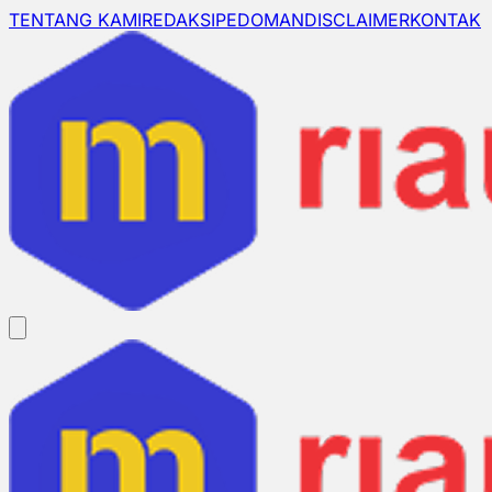
TENTANG KAMI
REDAKSI
PEDOMAN
DISCLAIMER
KONTAK