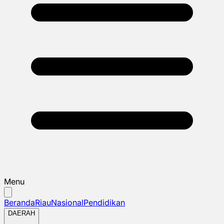
Menu
Beranda
Riau
Nasional
Pendidikan
DAERAH