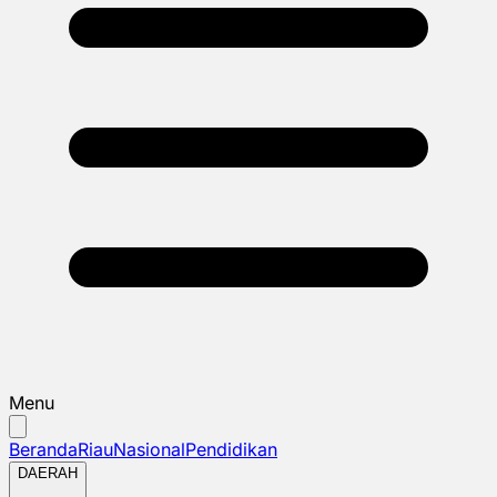
Menu
Beranda
Riau
Nasional
Pendidikan
DAERAH