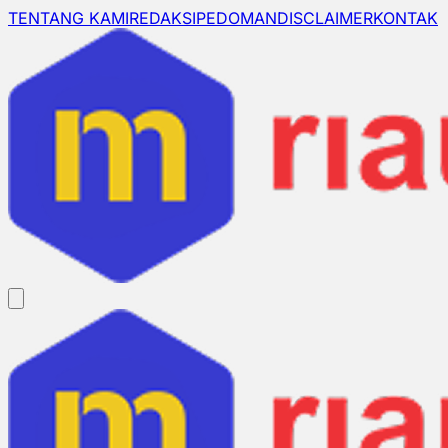
TENTANG KAMI
REDAKSI
PEDOMAN
DISCLAIMER
KONTAK