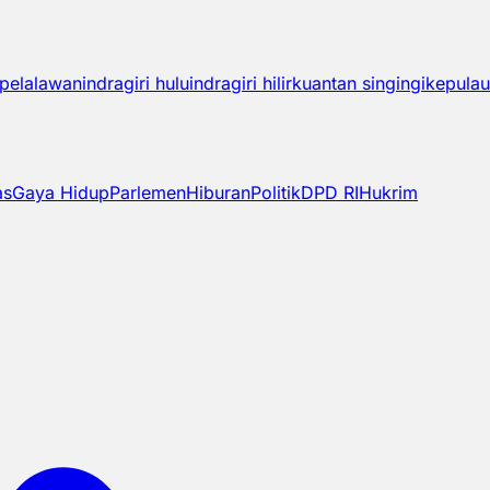
pelalawan
indragiri hulu
indragiri hilir
kuantan singingi
kepulau
as
Gaya Hidup
Parlemen
Hiburan
Politik
DPD RI
Hukrim