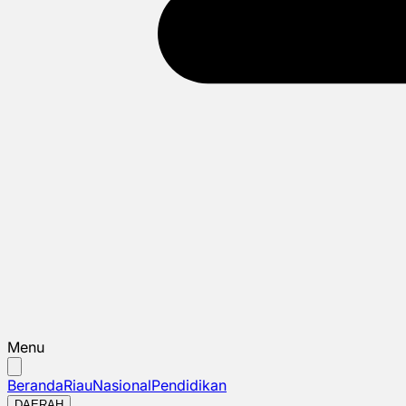
Menu
Beranda
Riau
Nasional
Pendidikan
DAERAH