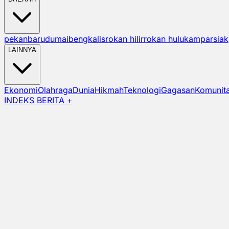
pekanbaru
dumai
bengkalis
rokan hilir
rokan hulu
kampar
siak
LAINNYA
Ekonomi
Olahraga
Dunia
Hikmah
Teknologi
Gagasan
Komunit
INDEKS BERITA +