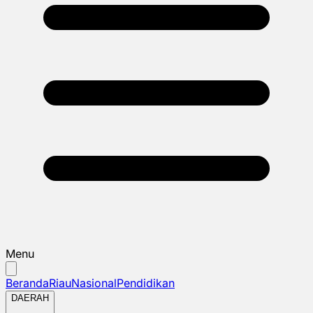
Menu
Beranda
Riau
Nasional
Pendidikan
DAERAH