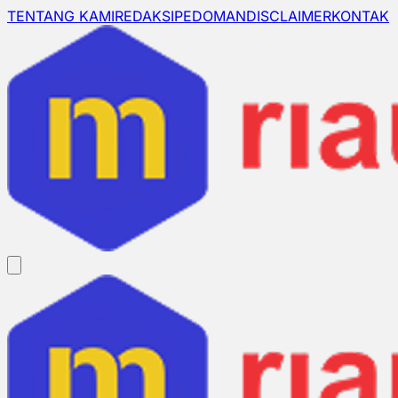
TENTANG KAMI
REDAKSI
PEDOMAN
DISCLAIMER
KONTAK