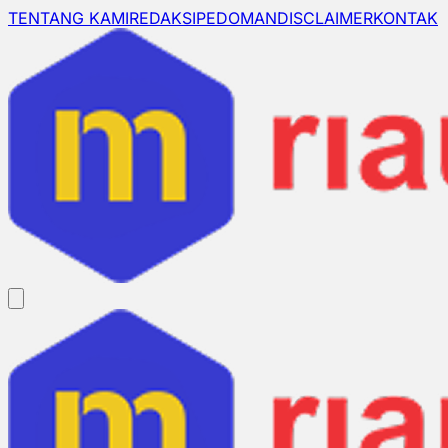
TENTANG KAMI
REDAKSI
PEDOMAN
DISCLAIMER
KONTAK