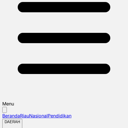
Menu
Beranda
Riau
Nasional
Pendidikan
DAERAH