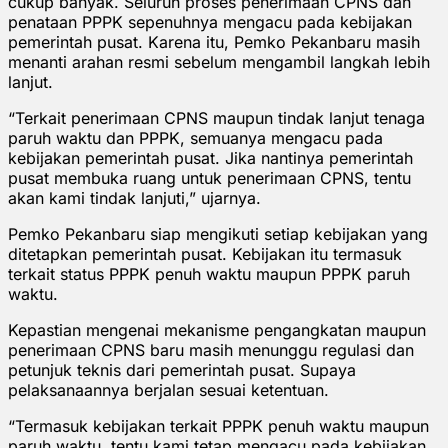
cukup banyak. Seluruh proses penerimaan CPNS dan
penataan PPPK sepenuhnya mengacu pada kebijakan
pemerintah pusat. Karena itu, Pemko Pekanbaru masih
menanti arahan resmi sebelum mengambil langkah lebih
lanjut.
“Terkait penerimaan CPNS maupun tindak lanjut tenaga
paruh waktu dan PPPK, semuanya mengacu pada
kebijakan pemerintah pusat. Jika nantinya pemerintah
pusat membuka ruang untuk penerimaan CPNS, tentu
akan kami tindak lanjuti,” ujarnya.
Pemko Pekanbaru siap mengikuti setiap kebijakan yang
ditetapkan pemerintah pusat. Kebijakan itu termasuk
terkait status PPPK penuh waktu maupun PPPK paruh
waktu.
Kepastian mengenai mekanisme pengangkatan maupun
penerimaan CPNS baru masih menunggu regulasi dan
petunjuk teknis dari pemerintah pusat. Supaya
pelaksanaannya berjalan sesuai ketentuan.
“Termasuk kebijakan terkait PPPK penuh waktu maupun
paruh waktu, tentu kami tetap mengacu pada kebijakan