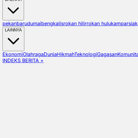
pekanbaru
dumai
bengkalis
rokan hilir
rokan hulu
kampar
siak
LAINNYA
Ekonomi
Olahraga
Dunia
Hikmah
Teknologi
Gagasan
Komunit
INDEKS BERITA +