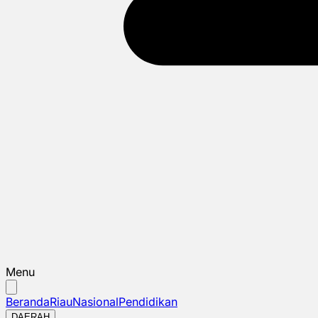
Menu
Beranda
Riau
Nasional
Pendidikan
DAERAH