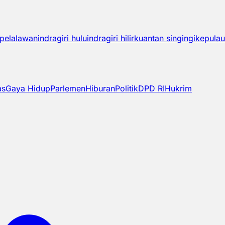
pelalawan
indragiri hulu
indragiri hilir
kuantan singingi
kepulau
as
Gaya Hidup
Parlemen
Hiburan
Politik
DPD RI
Hukrim