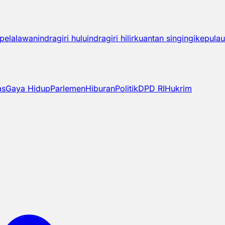
pelalawan
indragiri hulu
indragiri hilir
kuantan singingi
kepulau
as
Gaya Hidup
Parlemen
Hiburan
Politik
DPD RI
Hukrim