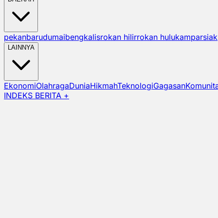
pekanbaru
dumai
bengkalis
rokan hilir
rokan hulu
kampar
siak
LAINNYA
Ekonomi
Olahraga
Dunia
Hikmah
Teknologi
Gagasan
Komunit
INDEKS BERITA +