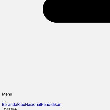
Menu
Beranda
Riau
Nasional
Pendidikan
DAERAH