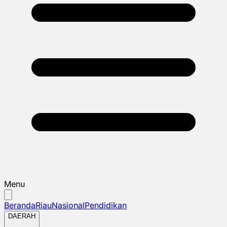
Menu
Beranda
Riau
Nasional
Pendidikan
DAERAH