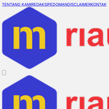
TENTANG KAMI
REDAKSI
PEDOMAN
DISCLAIMER
KONTAK