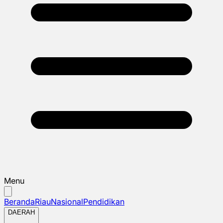
Menu
Beranda
Riau
Nasional
Pendidikan
DAERAH