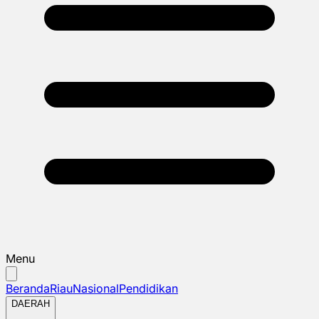
Menu
Beranda
Riau
Nasional
Pendidikan
DAERAH