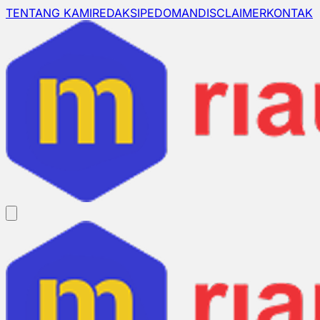
TENTANG KAMI
REDAKSI
PEDOMAN
DISCLAIMER
KONTAK