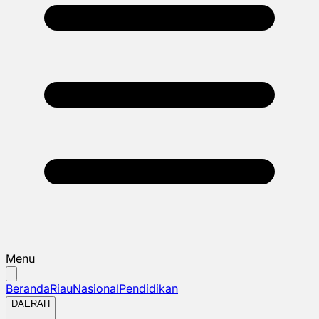
Menu
Beranda
Riau
Nasional
Pendidikan
DAERAH