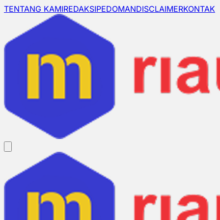
TENTANG KAMI
REDAKSI
PEDOMAN
DISCLAIMER
KONTAK