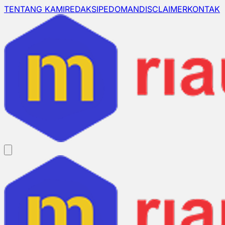
TENTANG KAMI
REDAKSI
PEDOMAN
DISCLAIMER
KONTAK