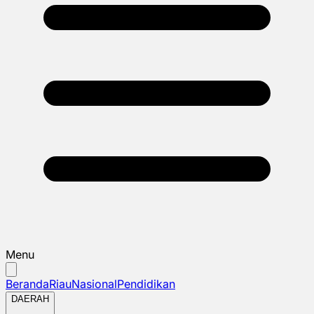
Menu
Beranda
Riau
Nasional
Pendidikan
DAERAH