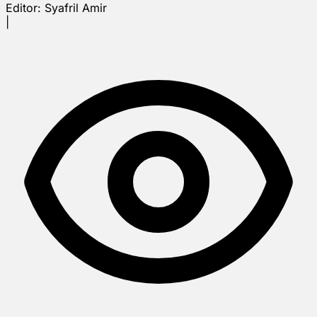
Editor:
Syafril Amir
|