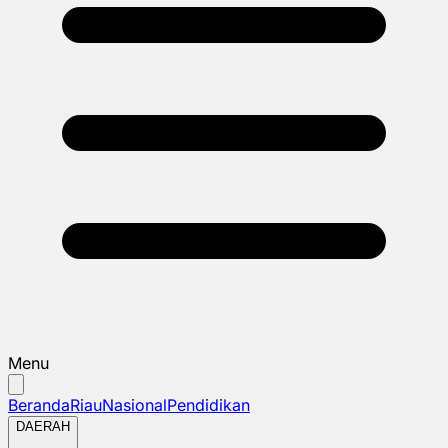
Menu
Beranda
Riau
Nasional
Pendidikan
DAERAH