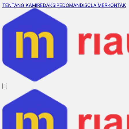
TENTANG KAMI
REDAKSI
PEDOMAN
DISCLAIMER
KONTAK