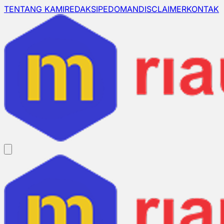
TENTANG KAMI
REDAKSI
PEDOMAN
DISCLAIMER
KONTAK