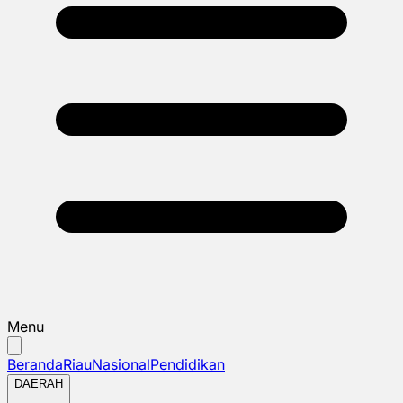
Menu
Beranda
Riau
Nasional
Pendidikan
DAERAH