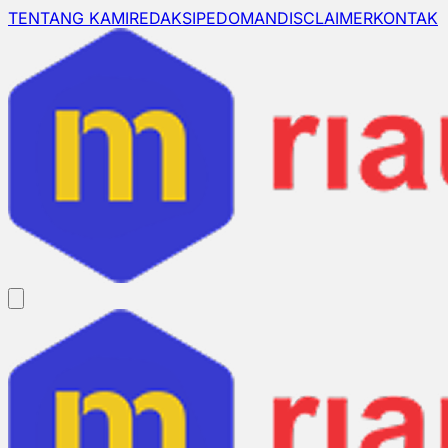
TENTANG KAMI
REDAKSI
PEDOMAN
DISCLAIMER
KONTAK