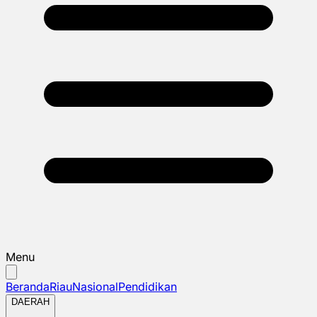
Menu
Beranda
Riau
Nasional
Pendidikan
DAERAH