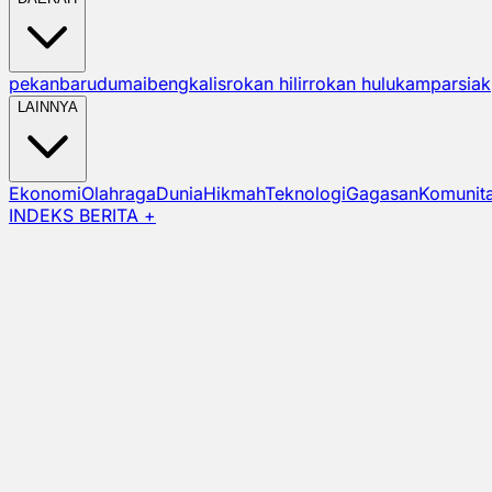
pekanbaru
dumai
bengkalis
rokan hilir
rokan hulu
kampar
siak
LAINNYA
Ekonomi
Olahraga
Dunia
Hikmah
Teknologi
Gagasan
Komunit
INDEKS BERITA +