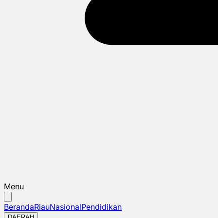
Menu
Beranda
Riau
Nasional
Pendidikan
DAERAH