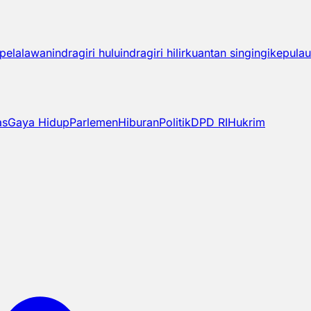
pelalawan
indragiri hulu
indragiri hilir
kuantan singingi
kepulau
as
Gaya Hidup
Parlemen
Hiburan
Politik
DPD RI
Hukrim